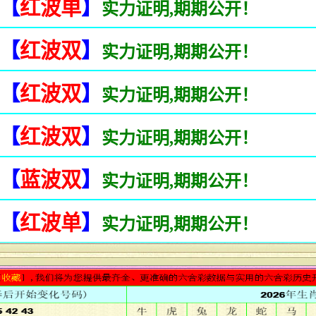
【
红波单
】
实力证明,期期公开！
【
红波双
】
实力证明,期期公开！
【
红波双
】
实力证明,期期公开！
【
红波双
】
实力证明,期期公开！
【
蓝波双
】
实力证明,期期公开！
【
红波单
】
实力证明,期期公开！