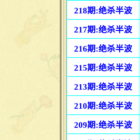
218期:绝杀半波
217期:绝杀半波
216期:绝杀半波
215期:绝杀半波
213期:绝杀半波
210期:绝杀半波
209期:绝杀半波