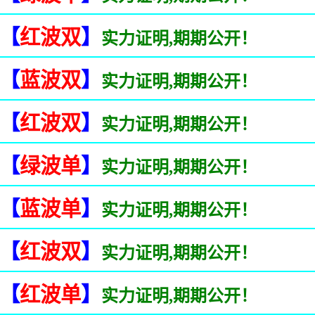
【
红波双
】
实力证明,期期公开！
【
蓝波双
】
实力证明,期期公开！
【
红波双
】
实力证明,期期公开！
【
绿波单
】
实力证明,期期公开！
【
蓝波单
】
实力证明,期期公开！
【
红波双
】
实力证明,期期公开！
【
红波单
】
实力证明,期期公开！