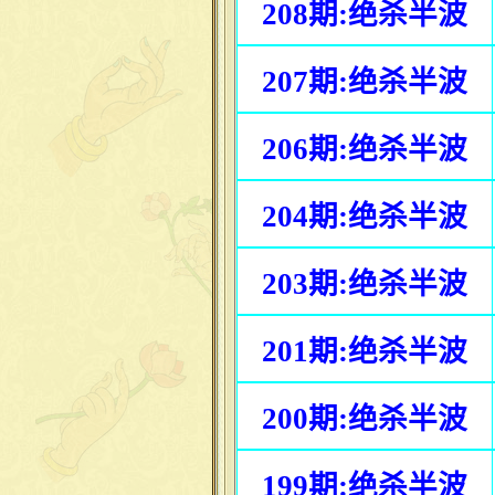
208期:绝杀半波
207期:绝杀半波
206期:绝杀半波
204期:绝杀半波
203期:绝杀半波
201期:绝杀半波
200期:绝杀半波
199期:绝杀半波