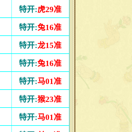
特开:
虎29准
特开:
兔16准
特开:
龙15准
特开:
兔16准
特开:
马01准
特开:
猴23准
特开:
马01准