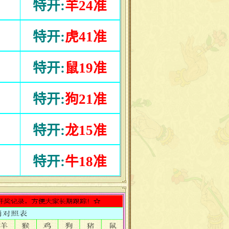
特开:
羊24准
特开:
虎41准
特开:
鼠19准
特开:
狗21准
特开:
龙15准
特开:
牛18准