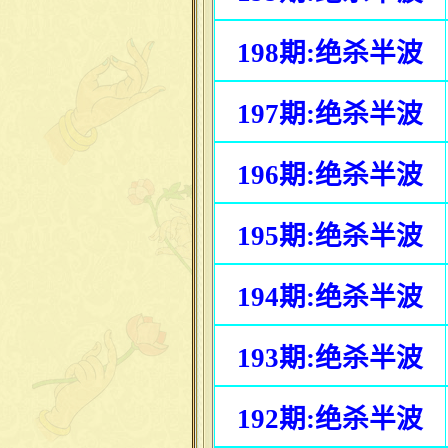
198期:绝杀半波
197期:绝杀半波
196期:绝杀半波
195期:绝杀半波
194期:绝杀半波
193期:绝杀半波
192期:绝杀半波