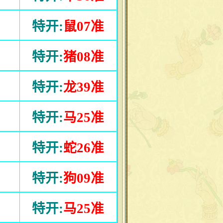
特开:
鼠07准
特开:
猪08准
特开:
龙39准
特开:
马25准
特开:
蛇26准
特开:
狗09准
特开:
马25准