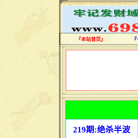
『本站首页』
『
219期:绝杀半波