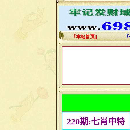
『本站首页』
『
220期:七肖中特