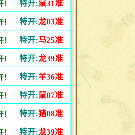
特开:
鼠31准
开！
特开:
龙03准
开！
特开:
马25准
开！
特开:
龙39准
开！
特开:
羊36准
开！
特开:
鼠07准
开！
特开:
猪08准
开！
特开:
龙39准
开！