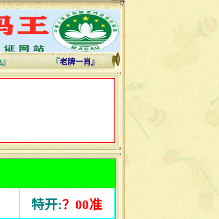
色』
『
老牌一肖』
特开:
？00准
！