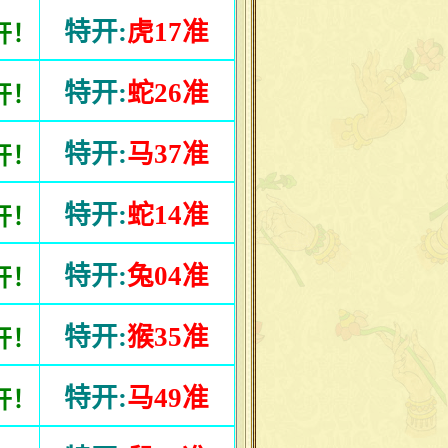
特开:
虎17准
开！
特开:
蛇26准
开！
特开:
马37准
开！
特开:
蛇14准
开！
特开:
兔04准
开！
特开:
猴35准
开！
特开:
马49准
开！