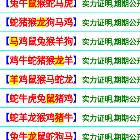
【
兔牛
鼠
猴蛇马虎
】
实力证明,期期公
【
蛇猪猴
龙
狗马鸡
】
实力证明,期期公
【
马
鸡鼠兔猴羊狗
】
实力证明,期期公
【
鸡牛蛇猪猴
龙
羊
】
实力证明,期期公
【
羊
鸡鼠猴马蛇龙
】
实力证明,期期公
【
蛇牛虎兔
鼠
猪鸡
】
实力证明,期期公
【
蛇羊龙猴鸡
猪
牛
】
实力证明,期期公
【
兔牛
龙
鼠蛇狗马
】
实力证明,期期公